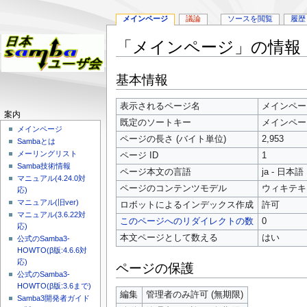
メインページ
議論
ソースを閲覧
履歴
「メインページ」の情報
ナ
検
基本情報
ビ
索
ゲ
に
表示されるページ名
メインペー
ー
移
案内
既定のソートキー
メインペー
シ
動
メインページ
ョ
ページの長さ (バイト単位)
2,953
Sambaとは
ン
メーリングリスト
ページ ID
1
に
Samba技術情報
ページ本文の言語
ja - 日本語
移
マニュアル(4.24.0対
ページのコンテンツモデル
ウィキテキ
動
応)
マニュアル(旧ver)
ロボットによるインデックス作成
許可
マニュアル(3.6.22対
このページへのリダイレクトの数
0
応)
本文ページとして数える
はい
公式のSamba3-
HOWTO(β版:4.6.6対
応)
ページの保護
公式のSamba3-
HOWTO(β版:3.6まで)
編集
管理者のみ許可 (無期限)
Samba3開発者ガイド