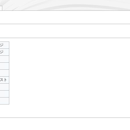
ジ
ジ
スト