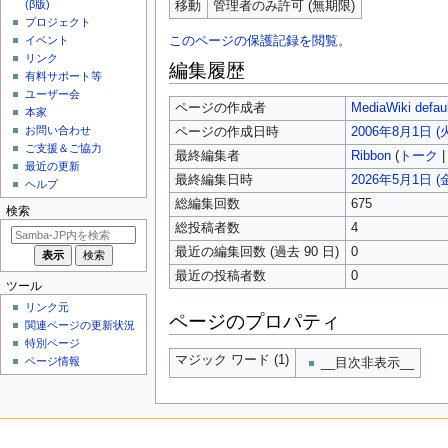
(β版)
移動
管理者のみ許可 (無期限)
プロジェクト
このページの保護記録を閲覧。
イベント
リンク
編集履歴
有料サポート等
ユーザー会
ページの作成者
MediaWiki defaul
本家
お問い合わせ
ページの作成日時
2006年8月1日 (火)
ご支援＆ご協力
最終編集者
Ribbon
(
トーク
最近の更新
最終編集日時
2026年5月1日 (金)
ヘルプ
総編集回数
675
検索
総投稿者数
4
最近の編集回数 (過去 90 日)
0
最近の投稿者数
0
ツール
リンク元
ページのプロパティ
関連ページの更新状況
特別ページ
マジック ワード (1)
ページ情報
__目次非表示__