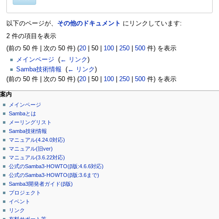
以下のページが、
その他のドキュメント
にリンクしています:
2 件の項目を表示
(
前の 50 件
|
次の 50 件
) (
20
|
50
|
100
|
250
|
500
件) を表示
メインページ
‎
(
← リンク
)
Samba技術情報
‎
(
← リンク
)
(
前の 50 件
|
次の 50 件
) (
20
|
50
|
100
|
250
|
500
件) を表示
案内
メインページ
Sambaとは
メーリングリスト
Samba技術情報
マニュアル(4.24.0対応)
マニュアル(旧ver)
マニュアル(3.6.22対応)
公式のSamba3-HOWTO(β版:4.6.6対応)
公式のSamba3-HOWTO(β版:3.6まで)
Samba3開発者ガイド(β版)
プロジェクト
イベント
リンク
有料サポート等