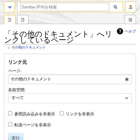
ヘルプ
「その他のドキュメント」へリ
ンクしているページ
←
その他のドキュメント
ナ
検
リンク元
ビ
索
ゲ
に
ページ:
ー
移
シ
動
ョ
名前空間:
ン
に
すべて
移
動
参照読み込みを非表示
リンクを非表示
転送ページを非表示
実行