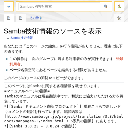
その他
Samba技術情報のソースを表示
←
Samba技術情報
ナ
検
あなたには「このページの編集」を行う権限がありません。理由は以下
ビ
索
の通りです:
ゲ
に
この操作は、次のグループに属する利用者のみが実行できます:
登録
ー
移
利用者
。
シ
動
ページ
名前空間にあるページを編集する権限がありません。
ョ
このページのソースの閲覧やコピーができます。
ン
に
移
動